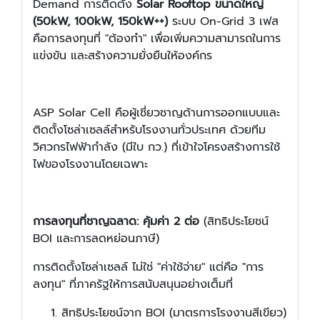
Demand การติดตั้ง
Solar Rooftop ขนาดใหญ่
(50kW, 100kW, 150kW++)
ระบบ On-Grid 3 เฟส
คือการลงทุนที่ "ต้องทำ" เพื่อเพิ่มความสามารถในการ
แข่งขัน และสร้างความยั่งยืนให้องค์กร
ASP Solar Cell คือผู้เชี่ยวชาญด้านการออกแบบและ
ติดตั้งโซล่าเซลล์สำหรับโรงงานทั่วประเทศ ด้วยทีม
วิศวกรไฟฟ้ากำลัง (มีใบ กว.) ที่เข้าใจโครงสร้างการใช้
ไฟของโรงงานโดยเฉพาะ
การลงทุนที่ชาญฉลาด: คุ้มค่า 2 ต่อ
(สิทธิประโยชน์
BOI และการลดหย่อนภาษี)
การติดตั้งโซล่าเซลล์ ไม่ใช่ "ค่าใช้จ่าย" แต่คือ "การ
ลงทุน" ที่ภาครัฐให้การสนับสนุนอย่างเต็มที่
สิทธิประโยชน์จาก BOI (มาตรการโรงงานสีเขียว)