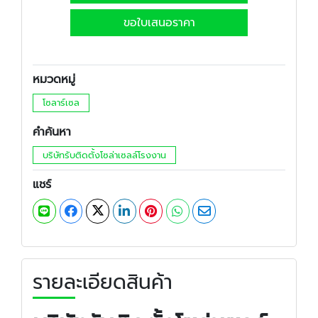
ขอใบเสนอราคา
หมวดหมู่
โซลาร์เซล
คำค้นหา
บริษัทรับติดตั้งโซล่าเซลล์โรงงาน
แชร์
รายละเอียดสินค้า