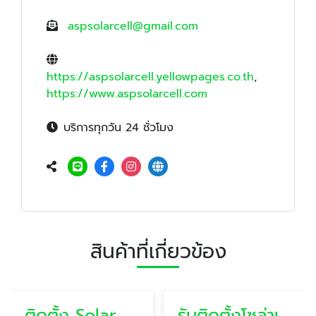
aspsolarcell@gmail.com
https://aspsolarcell.yellowpages.co.th
,
https://www.aspsolarcell.com
บริการทุกวัน 24 ชั่วโมง
สินค้าที่เกี่ยวข้อง
ติดตั้ง Solar Cell โรงงาน
รับติดตั้งโซล่าเซลล์บ้าน