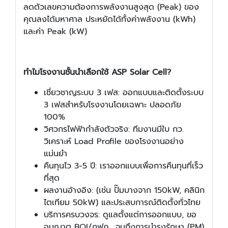
ลดตัวเลขความต้องการพลังงานสูงสุด (Peak) ของ
คุณลงได้มหาศาล ประหยัดได้ทั้งค่าพลังงาน (kWh)
และค่า Peak (kW)
ทำไมโรงงานชั้นนำเลือกใช้
ASP Solar Cell?
เชี่ยวชาญระบบ 3 เฟส: ออกแบบและติดตั้งระบบ
3 เฟสสำหรับโรงงานโดยเฉพาะ ปลอดภัย
100%
วิศวกรไฟฟ้ากำลังตัวจริง: ทีมงานมีใบ กว.
วิเคราะห์ Load Profile ของโรงงานอย่าง
แม่นยำ
คืนทุนไว 3-5 ปี: เราออกแบบเพื่อการคืนทุนที่เร็ว
ที่สุด
ผลงานอ้างอิง: (เช่น ปั๊มบางจาก 150kW, คลินิก
ไตเทียม 50kW) และประสบการณ์ติดตั้งทั่วไทย
บริการครบวงจร: ดูแลตั้งแต่การออกแบบ, ขอ
อนุญาต BOI/กฟภ., จนถึงการบำรุงรักษา (PM)