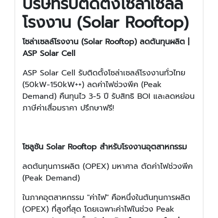
บริษัทรับติดตั้งโซล่าเซลล์
โรงงาน (
Solar Rooftop)
โซล่าเซลล์โรงงาน (
Solar Rooftop) ลดต้นทุนผลิต |
ASP Solar Cell
ASP Solar Cell รับติดตั้งโซล่าเซลล์โรงงานทั่วไทย
(50kW-150kW++) ลดค่าไฟช่วงพีค (Peak
Demand) คืนทุนไว 3-5 ปี รับสิทธิ BOI และลดหย่อน
ภาษีค่าเสื่อมราคา ปรึกษาฟรี!
โซลูชัน
Solar Rooftop สำหรับโรงงานอุตสาหกรรม
ลดต้นทุนการผลิต (OPEX) มหาศาล ตัดค่าไฟช่วงพีค
(Peak Demand)
ในภาคอุตสาหกรรม "ค่าไฟ" คือหนึ่งในต้นทุนการผลิต
(OPEX) ที่สูงที่สุด โดยเฉพาะค่าไฟในช่วง Peak