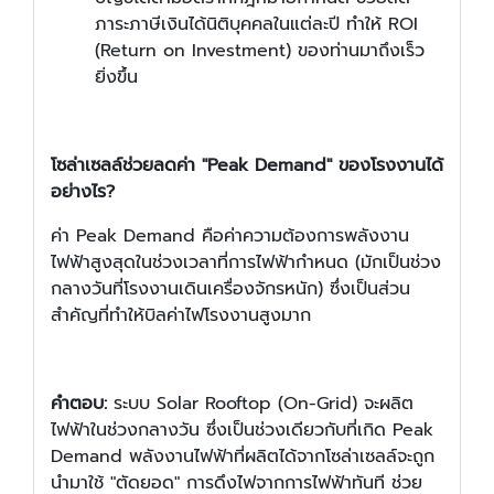
ภาระภาษีเงินได้นิติบุคคลในแต่ละปี ทำให้ ROI
(Return on Investment) ของท่านมาถึงเร็ว
ยิ่งขึ้น
โซล่าเซลล์ช่วยลดค่า "
Peak Demand" ของโรงงานได้
อย่างไร?
ค่า Peak Demand คือค่าความต้องการพลังงาน
ไฟฟ้าสูงสุดในช่วงเวลาที่การไฟฟ้ากำหนด (มักเป็นช่วง
กลางวันที่โรงงานเดินเครื่องจักรหนัก) ซึ่งเป็นส่วน
สำคัญที่ทำให้บิลค่าไฟโรงงานสูงมาก
คำตอบ:
ระบบ Solar Rooftop (On-Grid) จะผลิต
ไฟฟ้าในช่วงกลางวัน ซึ่งเป็นช่วงเดียวกับที่เกิด Peak
Demand พลังงานไฟฟ้าที่ผลิตได้จากโซล่าเซลล์จะถูก
นำมาใช้ "ตัดยอด" การดึงไฟจากการไฟฟ้าทันที ช่วย