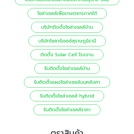
คำค้นสินค้า
บริษัทรับติดตั้งโซล่าเซลล์โรงงาน
บริษัทรับติดตั้งโซล่าเซลล์สำหรับธุรกิจ SME
โซล่าเซลล์เพื่อเกษตรกรภาคใต้
บริษัทติดตั้งโซล่าเซลล์บ้าน
บริษัทโซลาร์เซลล์สุราษฎร์ธานี
ติดตั้ง Solar Cell โรงงาน
รับติดตั้งโซล่าเซลล์บ้าน