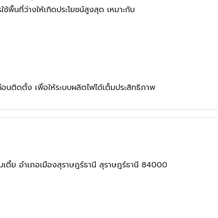
ช้พื้นที่ว่างให้เกิดประโยชน์สูงสุด เหมาะกับ
ิดตั้ง เพื่อให้ระบบผลิตไฟได้เต็มประสิทธิภาพ
มเตี้ย อำเภอเมืองสุราษฎร์ธานี สุราษฎร์ธานี 84000