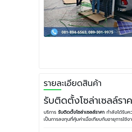
รายละเอียดสินค้า
รับติดตั้งโซล่าเซลล์รา
บริการ
รับติดตั้งโซล่าเซลล์ราคา
กำลังได้รับค
เป็นการลงทุนที่คุ้มค่าเมื่อเทียบกับอายุการ