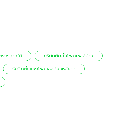
ษตรกรภาคใต้
บริษัทติดตั้งโซล่าเซลล์บ้าน
รับติดตั้งแผงโซล่าเซลล์บนหลังคา