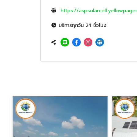
https://aspsolarcell.yellowpages
บริการทุกวัน 24 ชั่วโมง