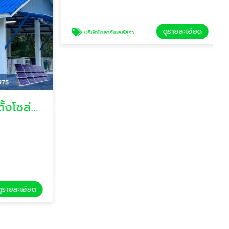
ดูรายละเอียด
บริษัทโซลาร์เซลล์สุราษฎร์ธานี
แนะนำบริษัทรับติดตั้งโซล่าเซลล์บ้านพักอาศัย สุราษฎรธานี
รายละเอียด