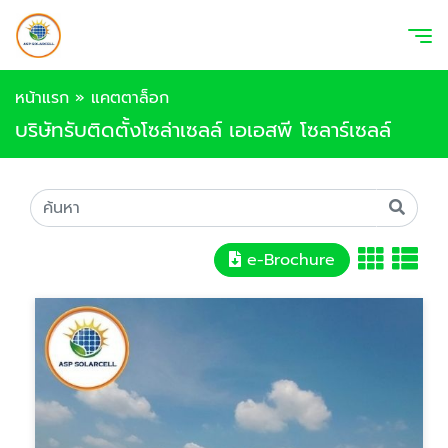
หน้าแรก
»
แคตตาล็อก
บริษัทรับติดตั้งโซล่าเซลล์ เอเอสพี โซลาร์เซลล์
e-Brochure