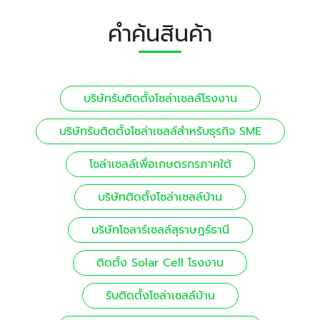
คำค้นสินค้า
บริษัทรับติดตั้งโซล่าเซลล์โรงงาน
บริษัทรับติดตั้งโซล่าเซลล์สำหรับธุรกิจ SME
โซล่าเซลล์เพื่อเกษตรกรภาคใต้
บริษัทติดตั้งโซล่าเซลล์บ้าน
บริษัทโซลาร์เซลล์สุราษฎร์ธานี
ติดตั้ง Solar Cell โรงงาน
รับติดตั้งโซล่าเซลล์บ้าน