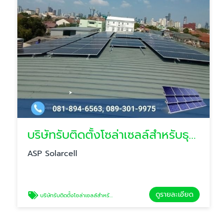
บริษัทรับติดตั้งโซล่าเซลล์สำหรับธุรกิจ SME เพื่อลดค่าไฟ
ASP Solarcell
ดูรายละเอียด
บริษัทรับติดตั้งโซล่าเซลล์สำหรับธุรกิจ SME