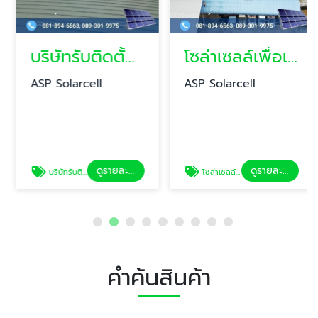
บริษัทรับติดตั้งโซล่าเซลล์สำหรับธุรกิจ SME เพื่อลดค่าไฟ
โซล่าเซลล์เพื่อเกษตรกรภาคใต้ ปั๊มน้ำโซล่าเซลล์ ฟาร์ม บ่อกุ้งและสวนเกษตร
ASP Solarcell
ASP Solarcell
ดูรายละเอียด
ดูรายละเอียด
บริษัทรับติดตั้งโซล่าเซลล์สำหรับธุรกิจ SME
โซล่าเซลล์เพื่อเกษตรกรภาคใต้
คำค้นสินค้า