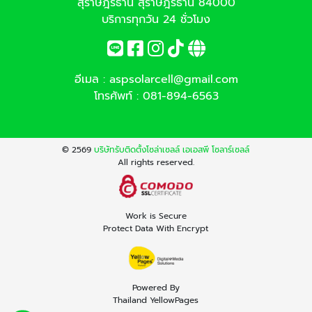
สุราษฎร์ธานี สุราษฎร์ธานี 84000
บริการทุกวัน 24 ชั่วโมง
อีเมล :
aspsolarcell@gmail.com
โทรศัพท์ :
081-894-6563
© 2569
บริษัทรับติดตั้งโซล่าเซลล์ เอเอสพี โซลาร์เซลล์
All rights reserved.
Work is Secure
Protect Data With Encrypt
Powered By
Thailand YellowPages