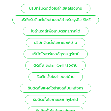
บริษัทรับติดตั้งโซล่าเซลล์โรงงาน
บริษัทรับติดตั้งโซล่าเซลล์สำหรับธุรกิจ SME
โซล่าเซลล์เพื่อเกษตรกรภาคใต้
บริษัทติดตั้งโซล่าเซลล์บ้าน
บริษัทโซลาร์เซลล์สุราษฎร์ธานี
ติดตั้ง Solar Cell โรงงาน
รับติดตั้งโซล่าเซลล์บ้าน
รับติดตั้งแผงโซล่าเซลล์บนหลังคา
รับติดตั้งโซล่าเซลล์ hybrid
รับติดตั้งโซล่าเซลล์ราคา