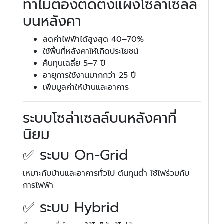
ทำไมต้องติดตั้งแผงโซล่าเซลล์
บนหลังคา
ลดค่าไฟฟ้าได้สูงสุด 40–70%
ใช้พื้นที่หลังคาให้เกิดประโยชน์
คืนทุนเฉลี่ย 5–7 ปี
อายุการใช้งานมากกว่า 25 ปี
เพิ่มมูลค่าให้บ้านและอาคาร
ระบบโซล่าเซลล์บนหลังคาที่
นิยม
✅ ระบบ On-Grid
เหมาะกับบ้านและอาคารทั่วไป ต้นทุนต่ำ ใช้ไฟร่วมกับ
การไฟฟ้า
✅ ระบบ Hybrid