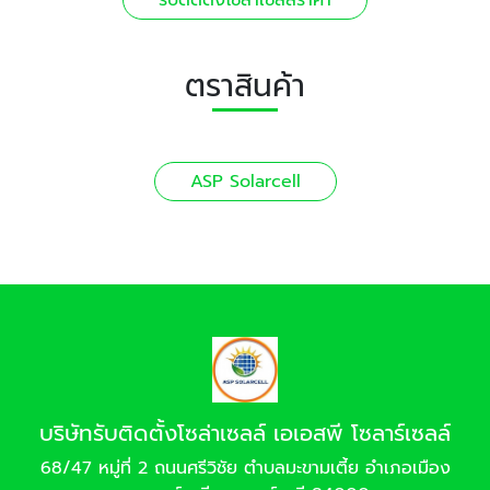
ตราสินค้า
ASP Solarcell
บริษัทรับติดตั้งโซล่าเซลล์ เอเอสพี โซลาร์เซลล์
68/47 หมู่ที่ 2 ถนนศรีวิชัย ตำบลมะขามเตี้ย อำเภอเมือง