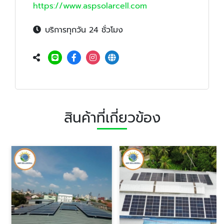
https://www.aspsolarcell.com
บริการทุกวัน 24 ชั่วโมง
สินค้าที่เกี่ยวข้อง